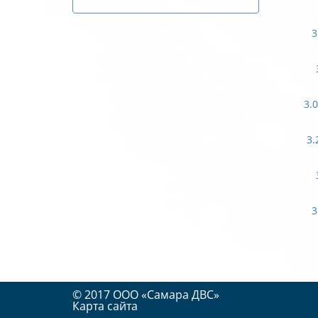
3
3.
3.
3
© 2017 OOO «Самара ДВС»
Карта сайта