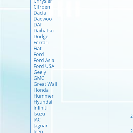
Chrysler
Citroen
Dacia
Daewoo
DAF
Daihatsu
Dodge
Ferrari
Fiat
Ford
Ford Asia
Ford USA
Geely
GMC
Great Wall
Honda
Hummer
Hyundai
Infiniti
Isuzu
2
JAC
Jaguar
2
Jeep