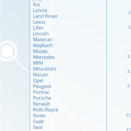
Kia
Lancia
2
Land Rover
Lexus
2
Lifan
Lincoln
Maserati
Maybach
Mazda
2
Mercedes
MINI
Mitsubishi
2
Nissan
Opel
2
Peugeot
Pontiac
Porsche
Renault
Rolls-Royce
2.
Rover
Saab
Seat
2.