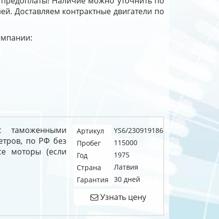
з предоплаты! Наличие можно уточнить по
дней. Доставляем контрактные двигатели по
омпании:
с таможенными
YS6/230919186
Артикул
етров, по РФ без
115000
Пробег
се моторы (если
1975
Год
Латвия
Страна
30 дней
Гарантия
Узнать цену