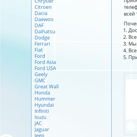
прио
Chrysler
Citroen
телеф
Dacia
всей 
Daewoo
Почем
DAF
Дос
Daihatsu
Все
Dodge
Ferrari
Мы 
Fiat
Все
Ford
При
Ford Asia
Ford USA
Geely
GMC
Great Wall
Honda
Hummer
Hyundai
Infiniti
Isuzu
JAC
Jaguar
Jeep