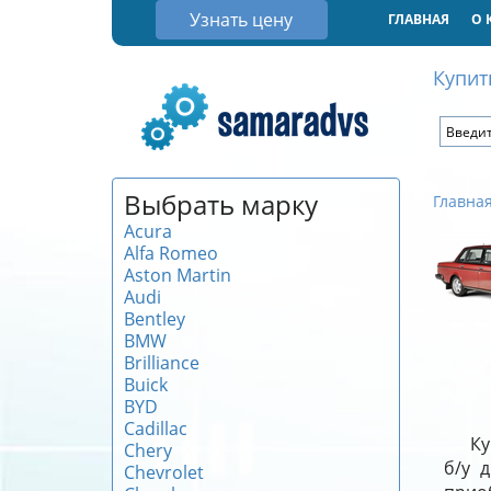
Узнать цену
ГЛАВНАЯ
О 
Купит
Выбрать марку
Главна
Acura
Alfa Romeo
Aston Martin
Audi
Bentley
BMW
Brilliance
Buick
BYD
Cadillac
Ку
Chery
б/у 
Chevrolet