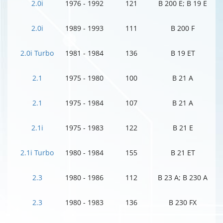
2.0i
1976 - 1992
121
B 200 E; B 19 E
2.0i
1989 - 1993
111
B 200 F
2.0i Turbo
1981 - 1984
136
B 19 ET
2.1
1975 - 1980
100
B 21 A
2.1
1975 - 1984
107
B 21 A
2.1i
1975 - 1983
122
B 21 E
2.1i Turbo
1980 - 1984
155
B 21 ET
2.3
1980 - 1986
112
B 23 A; B 230 A
2.3
1980 - 1983
136
B 230 FX