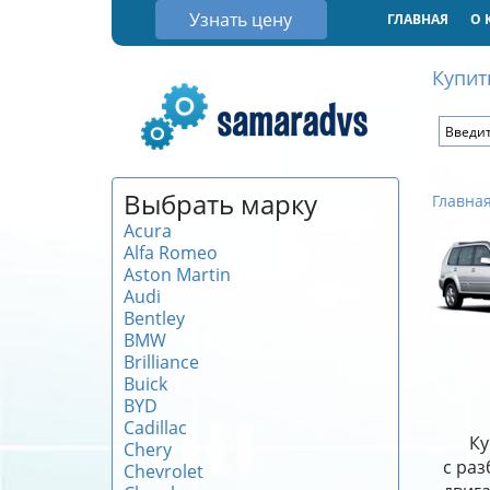
Узнать цену
ГЛАВНАЯ
О 
Купит
Выбрать марку
Главна
Acura
Alfa Romeo
Aston Martin
Audi
Bentley
BMW
Brilliance
Buick
BYD
Cadillac
Ку
Chery
с раз
Chevrolet