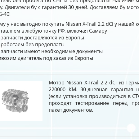
атель без пробега по СНГ и без предоплаты! Наличие 
у. Двигатели бу с гарантией 30 дней. Доставляем бу мот
5-40!
у у нас выгодно покупать Nissan X-Trail 2.2 dCi у нашей 
тавляем в любую точку РФ, включая Самару
 запчасти доставляются из Европы
работаем без предоплаты
 запчасти имеют необходимые документы
возим двигатель под заказ из Европы
Мотор Nissan X-Trail 2.2 dCi из Ге
220000 КМ. 30-дневная гарантия н
(если установка производиться в СТ
проходят тестирование перед п
пакет документов.