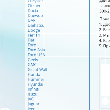
двиг
Chrysler
Citroen
заявк
Dacia
300-2
Daewoo
Почем
DAF
Дос
Daihatsu
Все
Dodge
Ferrari
Мы 
Fiat
Все
Ford
При
Ford Asia
Ford USA
Geely
GMC
Great Wall
Honda
Hummer
Hyundai
Infiniti
Isuzu
JAC
Jaguar
Jeep