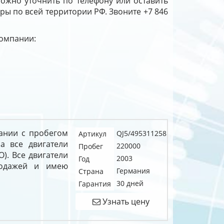
можно уточнить по телефону или оставить
оры по всей территории РФ. Звоните +7 846
компании:
рмании с пробегом
QJ5/495311258
Артикул
а все двигатели
220000
Пробег
О). Все двигатели
2003
Год
родажей и имею
Германия
Страна
30 дней
Гарантия
Узнать цену