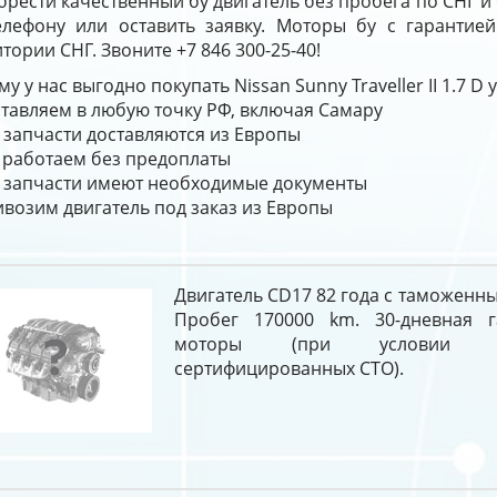
рести качественный бу двигатель без пробега по СНГ и
елефону или оставить заявку. Моторы бу с гарантие
тории СНГ. Звоните +7 846 300-25-40!
у у нас выгодно покупать Nissan Sunny Traveller II 1.7 D
тавляем в любую точку РФ, включая Самару
 запчасти доставляются из Европы
работаем без предоплаты
 запчасти имеют необходимые документы
возим двигатель под заказ из Европы
Двигатель CD17 82 года с таможенн
Пробег 170000 km. 30-дневная г
моторы (при условии у
сертифицированных СТО).