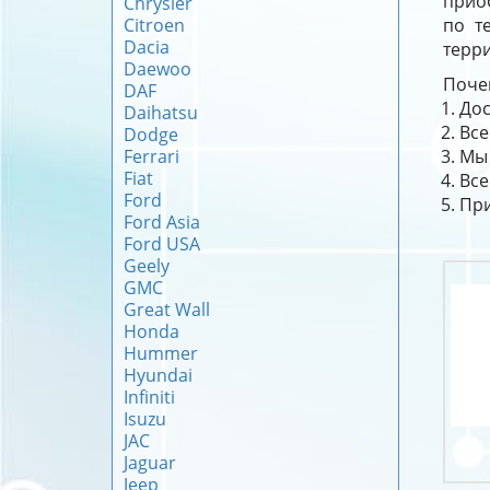
приоб
Chrysler
Citroen
по т
Dacia
терри
Daewoo
Почем
DAF
Дос
Daihatsu
Все
Dodge
Ferrari
Мы 
Fiat
Все
Ford
При
Ford Asia
Ford USA
Geely
GMC
Great Wall
Honda
Hummer
Hyundai
Infiniti
Isuzu
JAC
Jaguar
Jeep