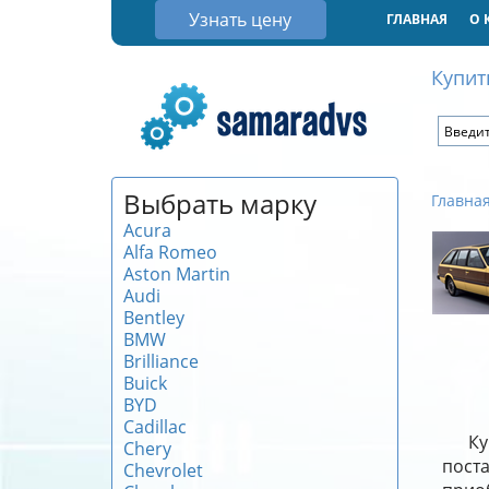
Узнать цену
ГЛАВНАЯ
О 
Купит
Выбрать марку
Главна
Acura
Alfa Romeo
Aston Martin
Audi
Bentley
BMW
Brilliance
Buick
BYD
Cadillac
Ку
Chery
поста
Chevrolet