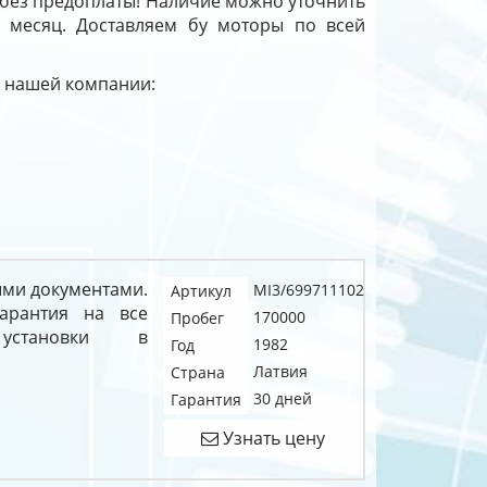
 без предоплаты! Наличие можно уточнить
й месяц. Доставляем бу моторы по всей
 у нашей компании:
ыми документами.
MI3/699711102
Артикул
арантия на все
170000
Пробег
становки в
1982
Год
Латвия
Страна
30 дней
Гарантия
Узнать цену