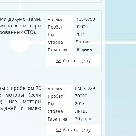
ыми документами.
RG9/0799
Артикул
ия на все моторы
92000
Пробег
рованных СТО).
2011
Год
Латвия
Страна
30 дней
Гарантия
Узнать цену
твы с пробегом 70
EM2/3229
Артикул
е моторы (если
70000
Пробег
О). Все моторы
2013
Год
родажей и имею
Литва
Страна
30 дней
Гарантия
Узнать цену