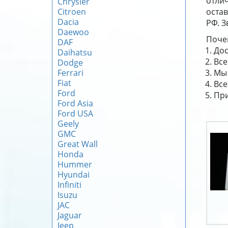
отли
Chrysler
Citroen
остав
Dacia
РФ. З
Daewoo
Почем
DAF
Дос
Daihatsu
Все
Dodge
Ferrari
Мы 
Fiat
Все
Ford
При
Ford Asia
Ford USA
Geely
GMC
Great Wall
Honda
Hummer
Hyundai
Infiniti
Isuzu
JAC
Jaguar
Jeep