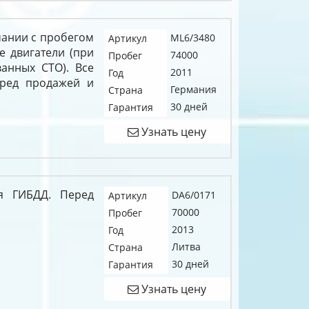
рмании с пробегом
ML6/3480
Артикул
е двигатели (при
74000
Пробег
анных СТО). Все
2011
Год
еред продажей и
Германия
Страна
30 дней
Гарантия
Узнать цену
я ГИБДД. Перед
DA6/0171
Артикул
70000
Пробег
2013
Год
Литва
Страна
30 дней
Гарантия
Узнать цену