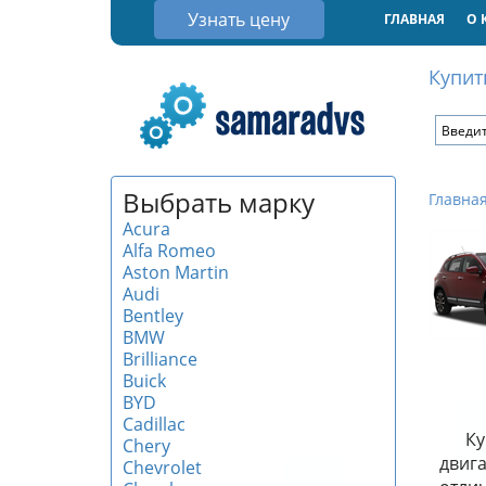
Узнать цену
ГЛАВНАЯ
О 
Купит
Выбрать марку
Главна
Acura
Alfa Romeo
Aston Martin
Audi
Bentley
BMW
Brilliance
Buick
BYD
Cadillac
Ку
Chery
двиг
Chevrolet