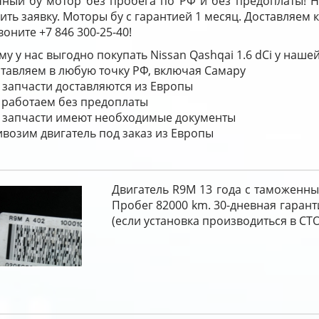
чный бу мотор без пробега по РФ и без предоплаты! 
ить заявку. Моторы бу с гарантией 1 месяц. Доставляем
воните +7 846 300-25-40!
у у нас выгодно покупать Nissan Qashqai 1.6 dCi у наше
тавляем в любую точку РФ, включая Самару
 запчасти доставляются из Европы
работаем без предоплаты
 запчасти имеют необходимые документы
возим двигатель под заказ из Европы
Двигатель R9M 13 года с таможенн
Пробег 82000 km. 30-дневная гарант
(если установка производиться в СТО