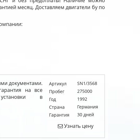
 СНГ и без предоплаты! Наличие можно
рантией месяц. Доставляем двигатели бу по
компании:
ыми документами.
SN1/3568
Артикул
гарантия на все
275000
Пробег
становки в
1992
Год
Германия
Страна
30 дней
Гарантия
Узнать цену