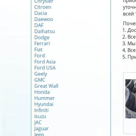
прио
Chrysler
Citroen
уточн
Dacia
всей 
Daewoo
Почем
DAF
Дос
Daihatsu
Все
Dodge
Ferrari
Мы 
Fiat
Все
Ford
При
Ford Asia
Ford USA
Geely
GMC
Great Wall
Honda
Hummer
Hyundai
Infiniti
Isuzu
JAC
Jaguar
Jeep