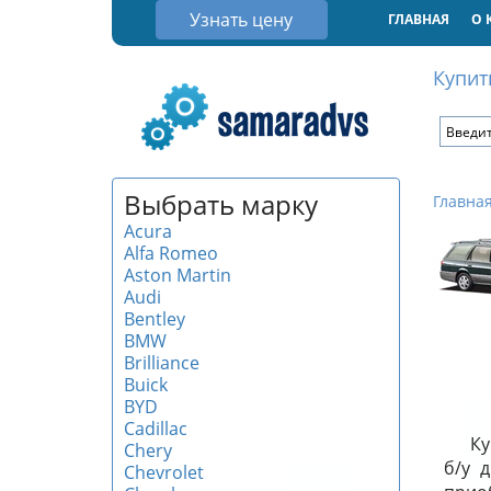
Узнать цену
ГЛАВНАЯ
О 
Купит
Выбрать марку
Главна
Acura
Alfa Romeo
Aston Martin
Audi
Bentley
BMW
Brilliance
Buick
BYD
Cadillac
Ку
Chery
б/у 
Chevrolet