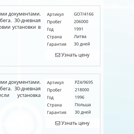
ыми документами.
GO7/4166
Артикул
ега. 30-дневная
206000
Пробег
овии установки в
1991
Год
Литва
Страна
30 дней
Гарантия
Узнать цену
ыми документами.
PZ4/9695
Артикул
ега. 30-дневная
218000
Пробег
сли установка
1996
Год
Польша
Страна
30 дней
Гарантия
Узнать цену