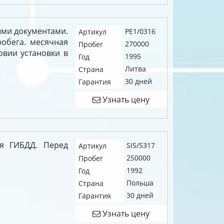
ыми документами.
PE1/0316
Артикул
обега. месячная
270000
Пробег
овии установки в
1995
Год
Литва
Страна
30 дней
Гарантия
Узнать цену
ля ГИБДД. Перед
SI5/5317
Артикул
250000
Пробег
1992
Год
Польша
Страна
30 дней
Гарантия
Узнать цену