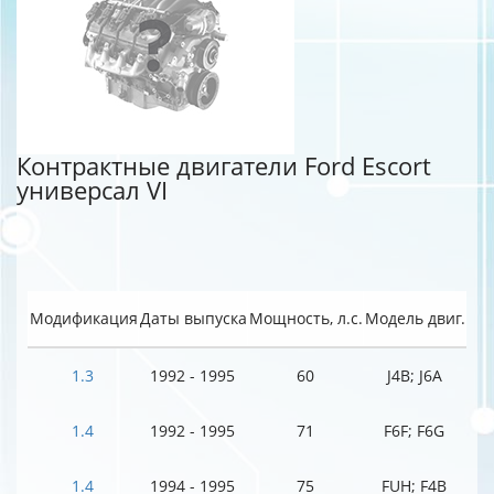
Контрактные двигатели Ford Escort
универсал VI
Модификация
Даты выпуска
Мощность, л.с.
Модель двиг.
1.3
1992 - 1995
60
J4B; J6A
1.4
1992 - 1995
71
F6F; F6G
1.4
1994 - 1995
75
FUH; F4B