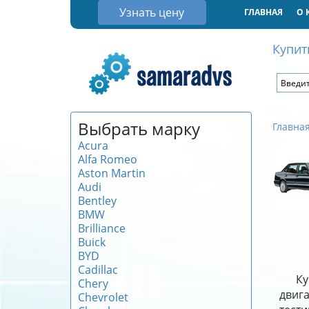
Узнать цену
ГЛАВНАЯ
О 
Купит
Выбрать марку
Главна
Acura
Alfa Romeo
Aston Martin
Audi
Bentley
BMW
Brilliance
Buick
BYD
Cadillac
Ку
Chery
двиг
Chevrolet