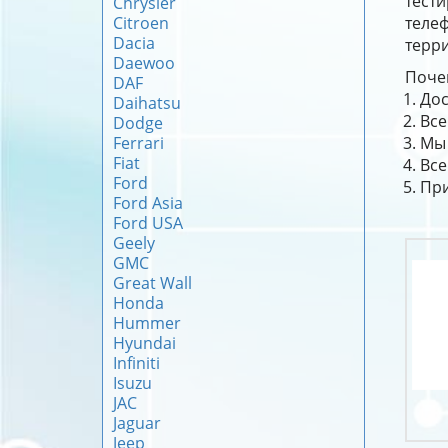
тест
Chrysler
Citroen
теле
Dacia
терри
Daewoo
Почем
DAF
Дос
Daihatsu
Все
Dodge
Ferrari
Мы 
Fiat
Все
Ford
При
Ford Asia
Ford USA
Geely
GMC
Great Wall
Honda
Hummer
Hyundai
Infiniti
Isuzu
JAC
Jaguar
Jeep