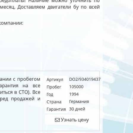
предоплаты! Наличие можно уточнить по
 месяц. Доставляем двигатели бу по всей
 компании:
рмании с пробегом
DO2/934019437
Артикул
гарантия на все
105000
Пробег
иться в СТО). Все
1994
Год
еред продажей и
Германия
Страна
30 дней
Гарантия
Узнать цену