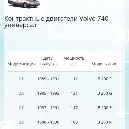
Контрактные двигатели Volvo 740
универсал
Даты
Мощность,
Модификация
выпуска
л.с.
Модель двиг.
2.0
1989 - 1991
112
B 200 F
2.0
1985 - 1992
121
B 200 G
2.0
1987 - 1991
117
B 200 E
2.0
1988 - 1990
103
B 200 K