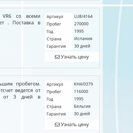
8 VR6 со всеми
LU8/4164
Артикул
ет . Поставка в
270000
Пробег
1995
Год
Испания
Страна
30 дней
Гарантия
Узнать цену
льшим пробегом.
KH4/0379
Артикул
тсчет ведется от
116000
Пробег
ки от 3 дней в
1995
Год
Бельгия
Страна
30 дней
Гарантия
Узнать цену