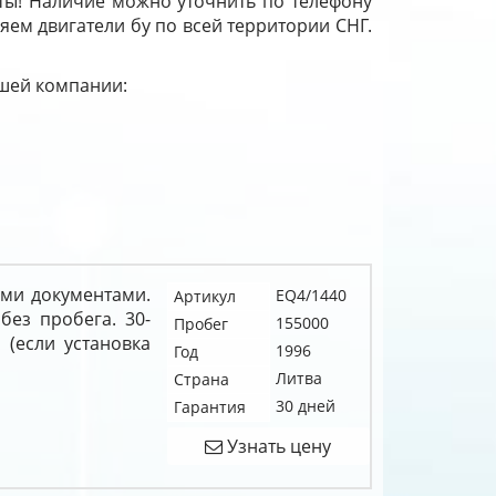
ты! Наличие можно уточнить по телефону
ляем двигатели бу по всей территории СНГ.
ашей компании:
ыми документами.
EQ4/1440
Артикул
без пробега. 30-
155000
Пробег
 (если установка
1996
Год
Литва
Страна
30 дней
Гарантия
Узнать цену