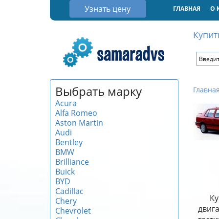
Узнать цену
ГЛАВНАЯ
О 
Купит
Выбрать марку
Главна
Acura
Alfa Romeo
Aston Martin
Audi
Bentley
BMW
Brilliance
Buick
BYD
Cadillac
Ку
Chery
двиг
Chevrolet