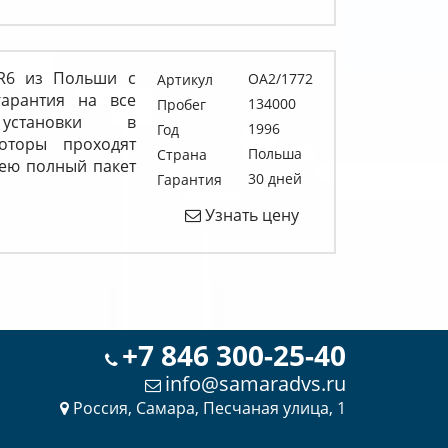
VR6 из Польши с
OA2/1772
Артикул
арантия на все
134000
Пробег
становки в
1996
Год
оторы проходят
Польша
Страна
ею полный пакет
30 дней
Гарантия
Узнать цену
+7 846 300-25-40
info@samaradvs.ru
Россия, Самара, Песчаная улица, 1