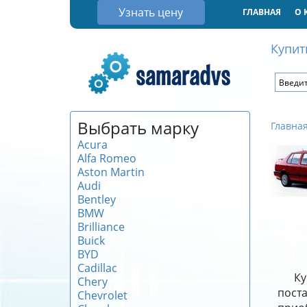
Узнать цену
ГЛАВНАЯ
О 
Купит
Выбрать марку
Главна
Acura
Alfa Romeo
Aston Martin
Audi
Bentley
BMW
Brilliance
Buick
BYD
Cadillac
Ку
Chery
поста
Chevrolet