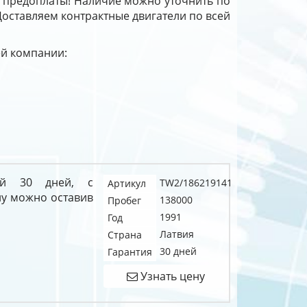
з предоплаты! Наличие можно уточнить по
 Доставляем контрактные двигатели по всей
ей компании:
ей 30 дней, с
TW2/186219141
Артикул
у можно оставив
138000
Пробег
1991
Год
Латвия
Страна
30 дней
Гарантия
Узнать цену