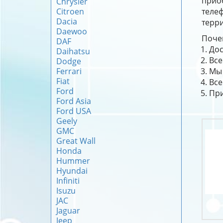
прио
Chrysler
Citroen
телеф
Dacia
терри
Daewoo
Почем
DAF
Дос
Daihatsu
Все
Dodge
Ferrari
Мы 
Fiat
Все
Ford
При
Ford Asia
Ford USA
Geely
GMC
Great Wall
Honda
Hummer
Hyundai
Infiniti
Isuzu
JAC
Jaguar
Jeep