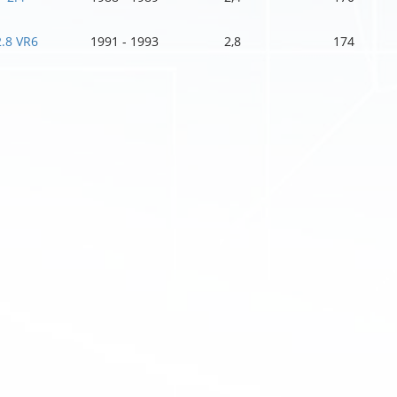
2.8 VR6
1991 - 1993
2,8
174