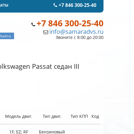
+7 846 300-25-40
АКТЫ
+7 846 300-25-40
info@samaradvs.ru
Звоните с 8:00 до 20:00
kswagen Passat седан III
Модель двиг.
Тип двиг.
Тип КПП
Код
1F; EZ; RF
Бензиновый