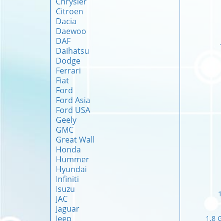
Chrysler
Citroen
Dacia
Daewoo
DAF
Daihatsu
Dodge
Ferrari
Fiat
Ford
Ford Asia
Ford USA
Geely
GMC
Great Wall
Honda
Hummer
Hyundai
Infiniti
Isuzu
JAC
Jaguar
Jeep
1.8 