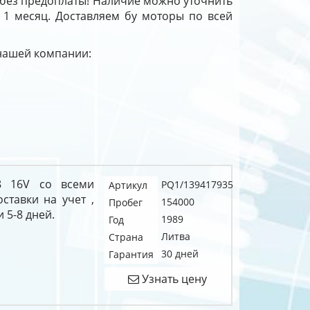
 без предоплаты! Наличие можно уточнить
й 1 месяц. Доставляем бу моторы по всей
 нашей компании:
.8 16V со всеми
PQ1/139417935
Артикул
тавки на учет ,
154000
Пробег
 5-8 дней.
1989
Год
Литва
Страна
30 дней
Гарантия
Узнать цену