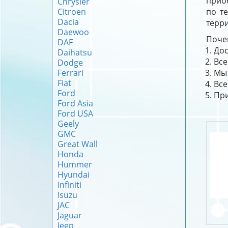
приоб
Chrysler
Citroen
по т
Dacia
терри
Daewoo
Почем
DAF
Дос
Daihatsu
Все
Dodge
Ferrari
Мы 
Fiat
Все
Ford
При
Ford Asia
Ford USA
Geely
GMC
Great Wall
Honda
Hummer
Hyundai
Infiniti
Isuzu
JAC
Jaguar
Jeep