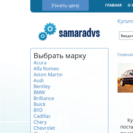
Узнать цену
ГЛАВНАЯ
О 
Купит
Выбрать марку
Главна
Acura
Alfa Romeo
Aston Martin
Audi
Bentley
BMW
Brilliance
Buick
BYD
Cadillac
Ку
Chery
поста
Chevrolet