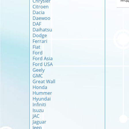
Chrysler
Citroen
Dacia
Daewoo
DAF
Daihatsu
Dodge
Ferrari
Fiat
Ford
Ford Asia
Ford USA
Geely
GMC
Great Wall
Honda
Hummer
Hyundai
Infiniti
Isuzu
JAC
Jaguar
Jeep