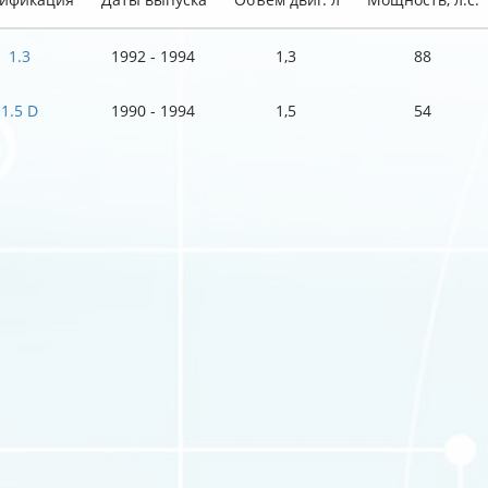
1.3
1992 - 1994
1,3
88
1.5 D
1990 - 1994
1,5
54