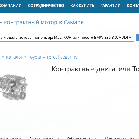
КОМПАНИИ
СОТРУДНИЧЕСТВО
КАК КУПИТЬ
ГАРАНТИИ
КОНТ
ь контрактный мотор в Самаре
я
Каталог
Toyota
Tercel седан IV
Контрактные двигатели Toy
ификация
Даты выпуска
Объем двиг. л
Мощность, л.с.