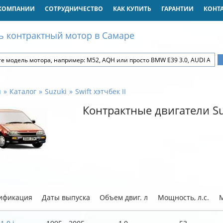
КОМПАНИИ
СОТРУДНИЧЕСТВО
КАК КУПИТЬ
ГАРАНТИИ
КОНТ
ь контрактный мотор в Самаре
я
Каталог
Suzuki
Swift хэтчбек II
Контрактные двигатели Suz
ификация
Даты выпуска
Объем двиг. л
Мощность, л.с.
М