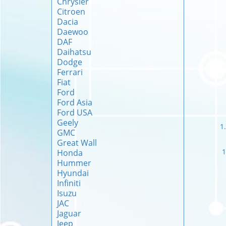
Chrysler
Citroen
Dacia
Daewoo
DAF
Daihatsu
Dodge
Ferrari
Fiat
Ford
Ford Asia
Ford USA
Geely
1
GMC
Great Wall
1
Honda
Hummer
Hyundai
Infiniti
Isuzu
JAC
Jaguar
Jeep