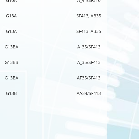
G10A
A_44/SF310
G13A
SF413, AB35
G13A
SF413, AB35
G13BA
A_35/SF413
G13BB
A_35/SF413
G13BA
AF35/SF413
G13B
AA34/SF413