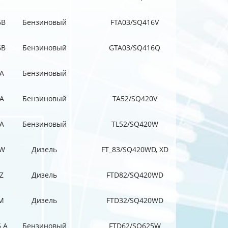
6B
Бензиновый
FTA03/SQ416V
6B
Бензиновый
GTA03/SQ416Q
0A
Бензиновый
0A
Бензиновый
TA52/SQ420V
0A
Бензиновый
TL52/SQ420W
W
Дизель
FT_83/SQ420WD, XD
Z
Дизель
FTD82/SQ420WD
M
Дизель
FTD32/SQ420WD
5 A
Бензиновый
FTD62/SQ625W