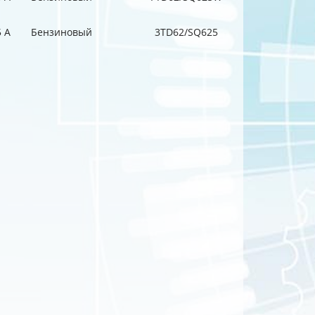
5 A
Бензиновый
3TD62/SQ625