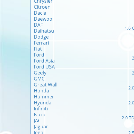
Chrysler
Citroen
Dacia
Daewoo
DAF
1.6 
Daihatsu
Dodge
Ferrari
Fiat
Ford
Ford Asia
Ford USA
Geely
GMC
Great Wall
2.
Honda
Hummer
Hyundai
2.
Infiniti
Isuzu
2.0 TD
JAC
Jaguar
Jeep
2.