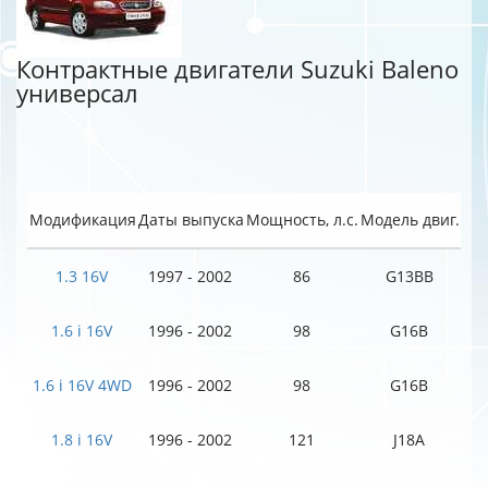
Контрактные двигатели Suzuki Baleno
универсал
Модификация
Даты выпуска
Мощность, л.с.
Модель двиг.
1.3 16V
1997 - 2002
86
G13BB
1.6 i 16V
1996 - 2002
98
G16B
1.6 i 16V 4WD
1996 - 2002
98
G16B
1.8 i 16V
1996 - 2002
121
J18A