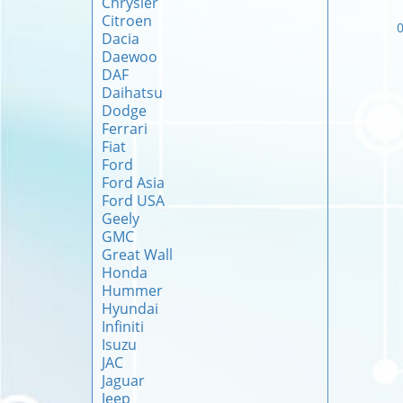
Chrysler
Citroen
Dacia
Daewoo
DAF
Daihatsu
Dodge
Ferrari
Fiat
Ford
Ford Asia
Ford USA
Geely
GMC
Great Wall
Honda
Hummer
Hyundai
Infiniti
Isuzu
JAC
Jaguar
Jeep