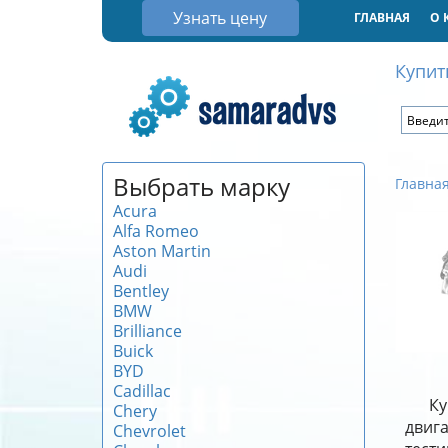
Узнать цену
ГЛАВНАЯ
О 
Купит
Выбрать марку
Главна
Acura
Alfa Romeo
Aston Martin
Audi
Bentley
BMW
Brilliance
Buick
BYD
Cadillac
Ку
Chery
двиг
Chevrolet