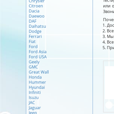
тест
Chrysler
Citroen
или о
Dacia
Звони
Daewoo
Почем
DAF
Дос
Daihatsu
Все
Dodge
Ferrari
Мы 
Fiat
Все
Ford
При
Ford Asia
Ford USA
Geely
GMC
Great Wall
Honda
Hummer
Hyundai
Infiniti
Isuzu
JAC
Jaguar
Jeep