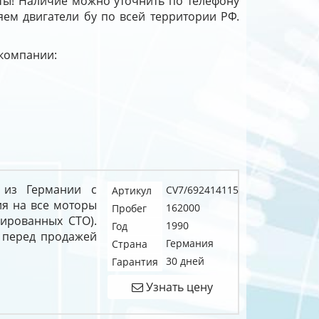
ты! Наличие можно уточнить по телефону
яем двигатели бу по всей территории РФ.
 компании:
 из Германии с
CV7/692414115
Артикул
ия на все моторы
162000
Пробег
цированных СТО).
1990
Год
 перед продажей
Германия
Страна
30 дней
Гарантия
Узнать цену