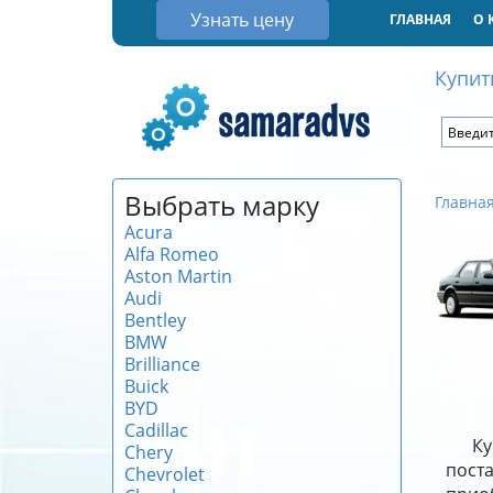
Узнать цену
ГЛАВНАЯ
О 
Купит
Выбрать марку
Главна
Acura
Alfa Romeo
Aston Martin
Audi
Bentley
BMW
Brilliance
Buick
BYD
Cadillac
Ку
Chery
поста
Chevrolet