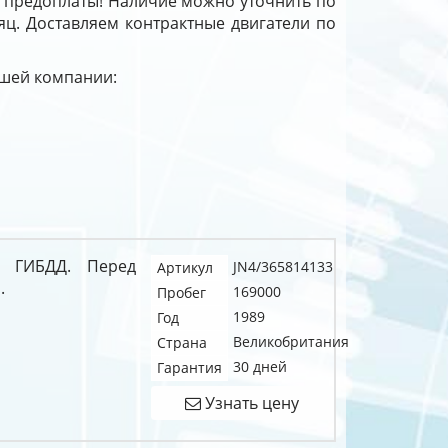
з предоплаты! Наличие можно уточнить по
яц. Доставляем контрактные двигатели по
ашей компании:
я ГИБДД. Перед
JN4/365814133
Артикул
.
169000
Пробег
1989
Год
Великобритания
Страна
30 дней
Гарантия
Узнать цену