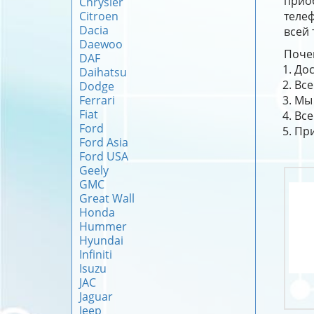
прио
Chrysler
Citroen
телеф
Dacia
всей 
Daewoo
Почем
DAF
Дос
Daihatsu
Все
Dodge
Ferrari
Мы 
Fiat
Все
Ford
При
Ford Asia
Ford USA
Geely
GMC
Great Wall
Honda
Hummer
Hyundai
Infiniti
Isuzu
JAC
Jaguar
Jeep