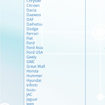
Chrysler
Citroen
Dacia
Daewoo
DAF
Daihatsu
Dodge
Ferrari
Fiat
Ford
Ford Asia
Ford USA
Geely
GMC
Great Wall
Honda
Hummer
Hyundai
Infiniti
Isuzu
JAC
Jaguar
Jeep