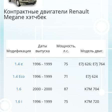
Контрактные двигатели Renault
Megane хэтчбек
Даты
Мощность,
Модификация
выпуска
л.с.
Модель двиг.
1.4 e
1996 - 1999
75
E7J 626; E7J 764
1.4 Eco
1996 - 1999
71
E7J 624
1.6
2000 - 2000
87
K7M 704
1.6 i
1996 - 1999
75
K7M 720