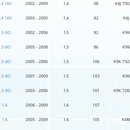
.4 16V
2002 - 2009
1,4
98
K4J 730
.4 16V
2003 - 2005
1,4
82
K4J
.5 dCi
2002 - 2006
1,5
82
K9K
.5 dCi
2005 - 2008
1,5
86
K9K
.5 dCi
2005 - 2006
1,5
106
K9K 732
.5 dCi
2007 - 2009
1,5
103
K9K
.5 dCi
2003 - 2006
1,5
101
K9K 728
1.6
2006 - 2009
1,6
107
1.6
2005 - 2009
1,6
105
K4M