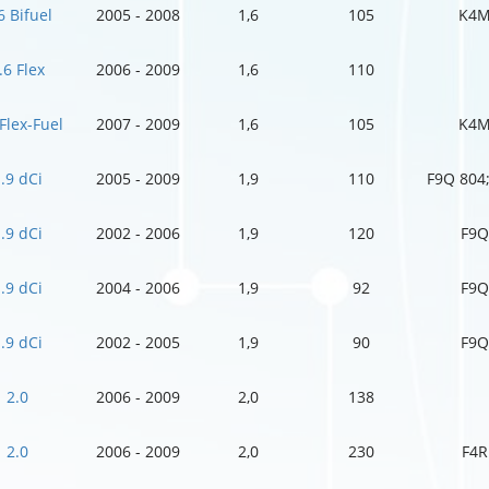
6 Bifuel
2005 - 2008
1,6
105
K4M
.6 Flex
2006 - 2009
1,6
110
 Flex-Fuel
2007 - 2009
1,6
105
K4M
.9 dCi
2005 - 2009
1,9
110
F9Q 804
.9 dCi
2002 - 2006
1,9
120
F9Q
.9 dCi
2004 - 2006
1,9
92
F9Q
.9 dCi
2002 - 2005
1,9
90
F9Q
2.0
2006 - 2009
2,0
138
2.0
2006 - 2009
2,0
230
F4R