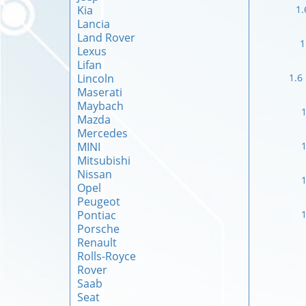
Kia
1.
Lancia
Land Rover
1
Lexus
Lifan
Lincoln
1.6
Maserati
Maybach
1
Mazda
Mercedes
MINI
1
Mitsubishi
Nissan
1
Opel
Peugeot
Pontiac
1
Porsche
Renault
Rolls-Royce
Rover
Saab
Seat