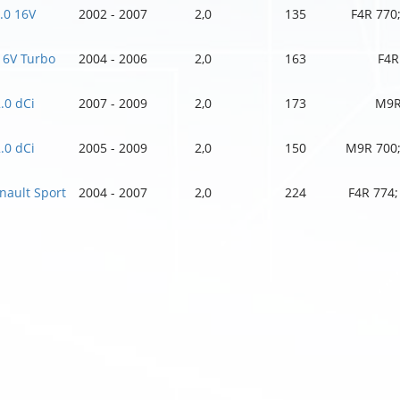
.0 16V
2002 - 2007
2,0
135
F4R 770
16V Turbo
2004 - 2006
2,0
163
F4R
.0 dCi
2007 - 2009
2,0
173
M9R
.0 dCi
2005 - 2009
2,0
150
M9R 700
nault Sport
2004 - 2007
2,0
224
F4R 774;