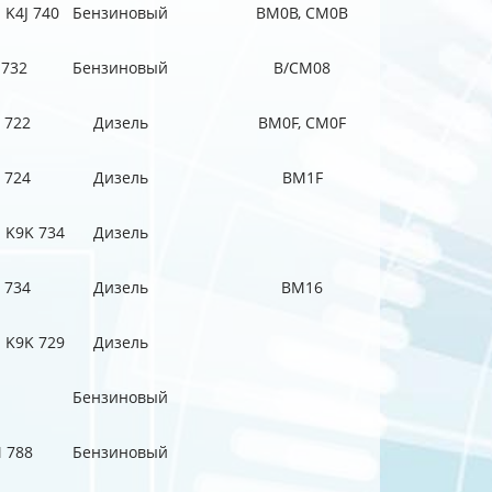
; K4J 740
Бензиновый
BM0B, CM0B
 732
Бензиновый
B/CM08
 722
Дизель
BM0F, CM0F
 724
Дизель
BM1F
; K9K 734
Дизель
 734
Дизель
BM16
; K9K 729
Дизель
Бензиновый
 788
Бензиновый