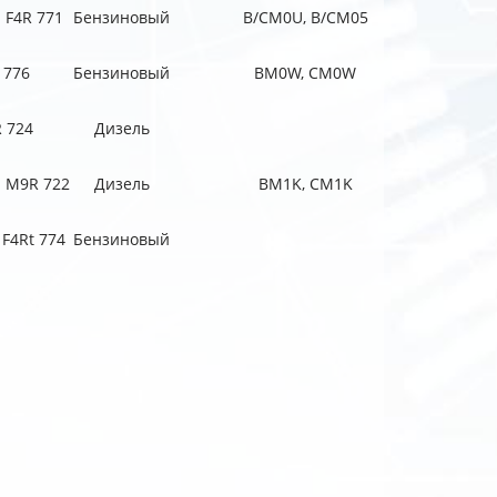
; F4R 771
Бензиновый
B/CM0U, B/CM05
 776
Бензиновый
BM0W, CM0W
 724
Дизель
; M9R 722
Дизель
BM1K, CM1K
 F4Rt 774
Бензиновый