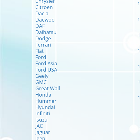
Chrysler
1
Citroen
Dacia
Daewoo
1
DAF
Daihatsu
1
Dodge
Ferrari
Fiat
1
Ford
Ford Asia
1
Ford USA
Geely
GMC
1
Great Wall
Honda
1
Hummer
Hyundai
Infiniti
Isuzu
JAC
Jaguar
Jeep