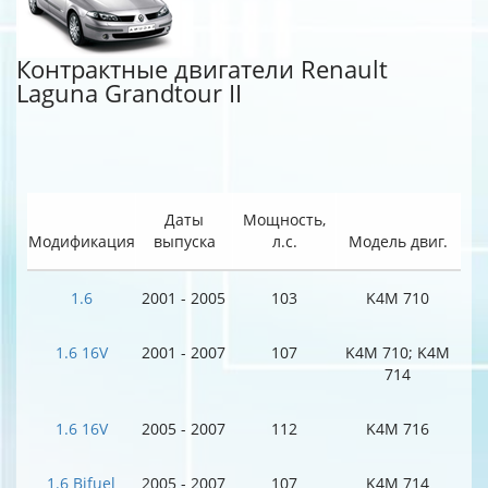
Контрактные двигатели Renault
Laguna Grandtour II
Даты
Мощность,
Модификация
выпуска
л.с.
Модель двиг.
1.6
2001 - 2005
103
K4M 710
1.6 16V
2001 - 2007
107
K4M 710; K4M
714
1.6 16V
2005 - 2007
112
K4M 716
1.6 Bifuel
2005 - 2007
107
K4M 714