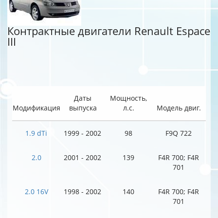
Контрактные двигатели Renault Espace
III
Даты
Мощность,
Модификация
выпуска
л.с.
Модель двиг.
1.9 dTi
1999 - 2002
98
F9Q 722
2.0
2001 - 2002
139
F4R 700; F4R
701
2.0 16V
1998 - 2002
140
F4R 700; F4R
701