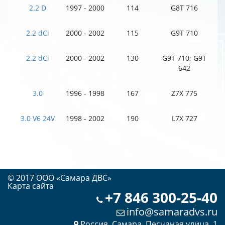
2.2 D
1997 - 2000
114
G8T 716
2.2 dCi
2000 - 2002
115
G9T 710
2.2 dCi
2000 - 2002
130
G9T 710; G9T
642
3.0
1996 - 1998
167
Z7X 775
3.0 V6 24V
1998 - 2002
190
L7X 727
© 2017 OOO «Самара ДВС»
Карта сайта
+7 846 300-25-40
info@samaradvs.ru
Россия, Самара, Песчаная улица, 1