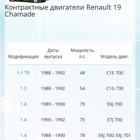
Контрактные двигатели Renault 19
Chamade
Даты
Мощность,
Модификация
выпуска
л.с.
Модель двиг.
1.1 TR
1988 - 1992
48
C1E 700
1.2
1988 - 1992
54
C1G 730
1.4
1989 - 1990
79
E6J 700
1.4
1990 - 1992
75
E7J 700
1.4
1988 - 1990
78
E6J 700; E6J 701