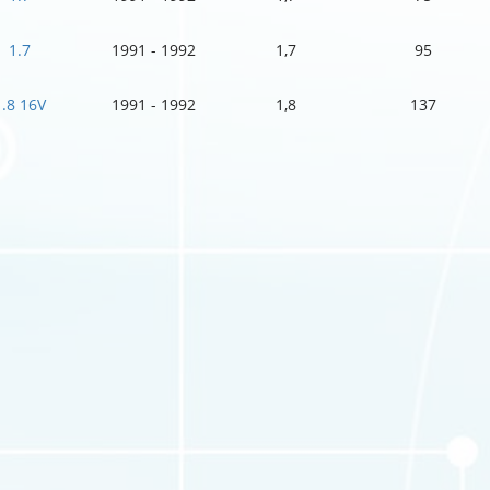
1.7
1991 - 1992
1,7
95
1.8 16V
1991 - 1992
1,8
137