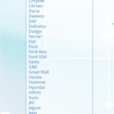
Chrysler
Citroen
Dacia
Daewoo
DAF
Daihatsu
Dodge
Ferrari
Fiat
Ford
Ford Asia
Ford USA
Geely
GMC
Great Wall
Honda
Hummer
Hyundai
Infiniti
Isuzu
JAC
Jaguar
Jeep