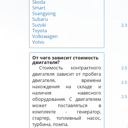
Skoda
Smart
Ssangyong
Subaru
Suzuki
2.3
Toyota
Volkswagen
Volvo
От чего зависит стоимость
двигателя?
Стоимость контрактного
2.5
двигателя зависит от пробега
двигателя, времени
2.5
нахождения на складе и
наличия навесного
2.5
оборудования. С двигателем
может поставляться в
комплекте - генератор,
стартер, топливный насос,
турбина, помпа.