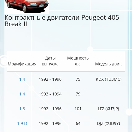
Контрактные двигатели Peugeot 405
Break II
Даты
Мощность,
Модификация
выпуска
л.с.
Модель двиг.
1.4
1992 - 1996
75
KDX (TU3MC)
1.4
1993 - 1994
79
1.8
1992 - 1996
101
LFZ (XU7JP)
1.9 D
1992 - 1996
64
DJZ (XUD9Y)