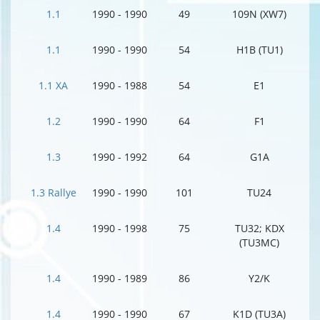
1.1
1990 - 1990
49
109N (XW7)
1.1
1990 - 1990
54
H1B (TU1)
1.1 XA
1990 - 1988
54
E1
1.2
1990 - 1990
64
F1
1.3
1990 - 1992
64
G1A
1.3 Rallye
1990 - 1990
101
TU24
1.4
1990 - 1998
75
TU32; KDX
(TU3MC)
1.4
1990 - 1989
86
Y2/K
1.4
1990 - 1990
67
K1D (TU3A)