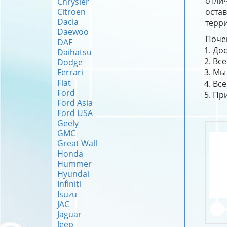
отлич
Chrysler
Citroen
оста
Dacia
терри
Daewoo
Почем
DAF
Дос
Daihatsu
Все
Dodge
Ferrari
Мы 
Fiat
Все
Ford
При
Ford Asia
Ford USA
Geely
GMC
Great Wall
Honda
Hummer
Hyundai
Infiniti
Isuzu
JAC
Jaguar
Jeep