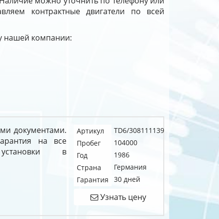
 Наличие можно уточнить по телефону или
тавляем контрактные двигатели по всей
 у нашей компании:
ыми документами.
TD6/308111139
Артикул
арантия на все
104000
Пробег
становки в
1986
Год
Германия
Страна
30 дней
Гарантия
Узнать цену