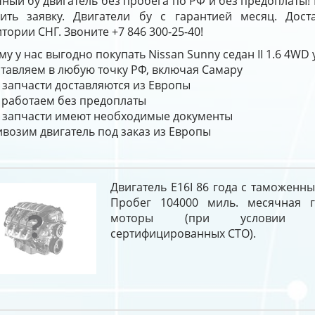
ный бу двигатель без пробега по РФ и без предоплаты!
вить заявку. Двигатели бу с гарантией месяц. Дос
тории СНГ. Звоните +7 846 300-25-40!
у у нас выгодно покупать Nissan Sunny седан II 1.6 4WD
тавляем в любую точку РФ, включая Самару
 запчасти доставляются из Европы
работаем без предоплаты
 запчасти имеют необходимые документы
возим двигатель под заказ из Европы
Двигатель E16I 86 года с таможенн
Пробег 104000 миль. месячная г
моторы (при условии у
сертифицированных СТО).