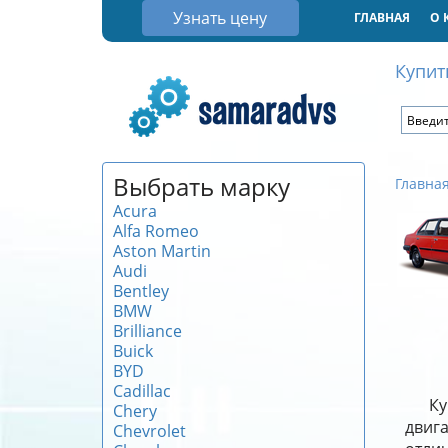
Узнать цену
ГЛАВНАЯ
О 
Купит
Выбрать марку
Главна
Acura
Alfa Romeo
Aston Martin
Audi
Bentley
BMW
Brilliance
Buick
BYD
Cadillac
Ку
Chery
двиг
Chevrolet