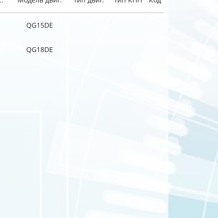
QG15DE
QG18DE