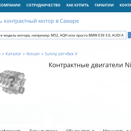
КОМПАНИИ
СОТРУДНИЧЕСТВО
КАК КУПИТЬ
ГАРАНТИИ
КОНТ
ь контрактный мотор в Самаре
я
Каталог
Nissan
Sunny хэтчбек V
Контрактные двигатели Ni
ификация
Даты выпуска
Объем двиг. л
Мощность, л.с