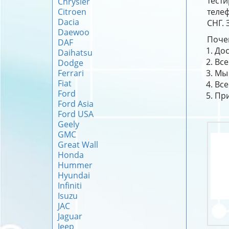
тест
Chrysler
Citroen
телеф
Dacia
СНГ. 
Daewoo
Почем
DAF
Дос
Daihatsu
Все
Dodge
Ferrari
Мы 
Fiat
Все
Ford
При
Ford Asia
Ford USA
Geely
GMC
Great Wall
Honda
Hummer
Hyundai
Infiniti
Isuzu
JAC
Jaguar
Jeep