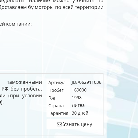
редоплаты! Наличие можно уточнить по
 Доставляем бу моторы по всей территории
шей компании:
с таможенными
JL8/062911036
Артикул
 РФ без пробега.
169000
Пробег
ли (при условии
1998
Год
).
Литва
Страна
30 дней
Гарантия
Узнать цену