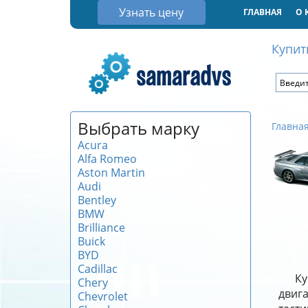
Узнать цену
ГЛАВНАЯ
О 
Купит
Выбрать марку
Главна
Acura
Alfa Romeo
Aston Martin
Audi
Bentley
BMW
Brilliance
Buick
BYD
Cadillac
Ку
Chery
двиг
Chevrolet