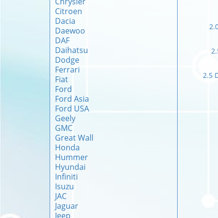
Chrysler
Citroen
Dacia
2.
Daewoo
DAF
Daihatsu
2.
Dodge
Ferrari
2.5 
Fiat
Ford
Ford Asia
Ford USA
Geely
GMC
Great Wall
Honda
Hummer
Hyundai
Infiniti
Isuzu
JAC
Jaguar
Jeep