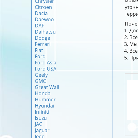
може
Chrysler
Citroen
уточн
Dacia
терри
Daewoo
Почем
DAF
Дос
Daihatsu
Все
Dodge
Ferrari
Мы 
Fiat
Все
Ford
При
Ford Asia
Ford USA
Geely
GMC
Great Wall
Honda
Hummer
Hyundai
Infiniti
Isuzu
JAC
Jaguar
Jeep