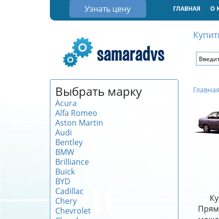
Узнать цену
ГЛАВНАЯ
О 
Купит
Выбрать марку
Главна
Acura
Alfa Romeo
Aston Martin
Audi
Bentley
BMW
Brilliance
Buick
BYD
Cadillac
Ку
Chery
Прямы
Chevrolet