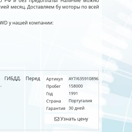
по РФ и без предоплаты! Наличие можно
нтией месяц. Доставляем бу моторы по всей
 4WD у нашей компании:
я ГИБДД. Перед
AY7/635910896
Артикул
.
158000
Пробег
1991
Год
Португалия
Страна
30 дней
Гарантия
Узнать цену