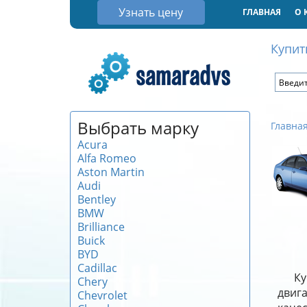
Узнать цену
ГЛАВНАЯ
О 
Купит
Выбрать марку
Главна
Acura
Alfa Romeo
Aston Martin
Audi
Bentley
BMW
Brilliance
Buick
BYD
Cadillac
Ку
Chery
двиг
Chevrolet