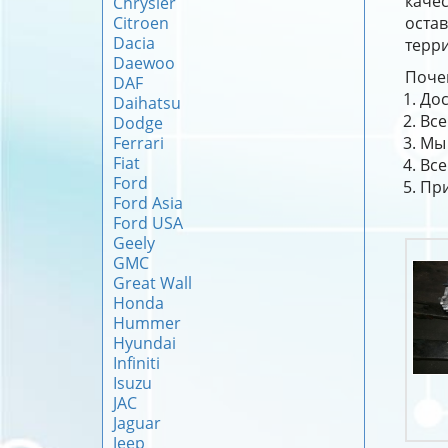
качес
Chrysler
Citroen
оста
Dacia
терри
Daewoo
Почем
DAF
Дос
Daihatsu
Все
Dodge
Ferrari
Мы 
Fiat
Все
Ford
При
Ford Asia
Ford USA
Geely
GMC
Great Wall
Honda
Hummer
Hyundai
Infiniti
Isuzu
JAC
Jaguar
Jeep