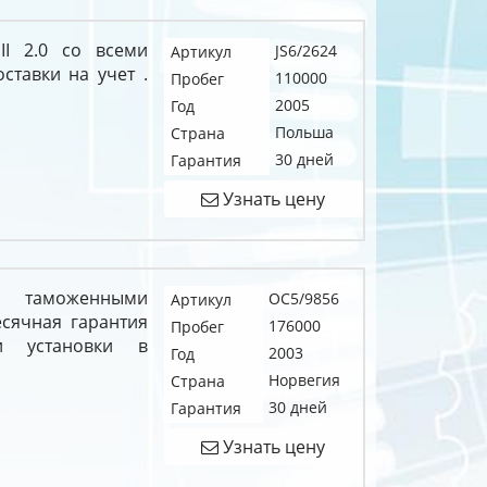
II 2.0 со всеми
JS6/2624
Артикул
тавки на учет .
110000
Пробег
2005
Год
Польша
Страна
30 дней
Гарантия
Узнать цену
с таможенными
OC5/9856
Артикул
есячная гарантия
176000
Пробег
и установки в
2003
Год
Норвегия
Страна
30 дней
Гарантия
Узнать цену