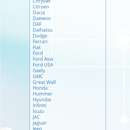
Chrysler
Citroen
Dacia
Daewoo
DAF
Daihatsu
Dodge
Ferrari
Fiat
Ford
Ford Asia
Ford USA
Geely
GMC
Great Wall
Honda
Hummer
Hyundai
Infiniti
Isuzu
JAC
Jaguar
Jeep