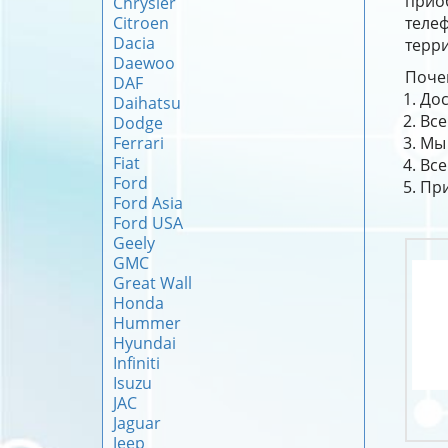
прио
Chrysler
Citroen
теле
Dacia
терри
Daewoo
Почем
DAF
Дос
Daihatsu
Все
Dodge
Ferrari
Мы 
Fiat
Все
Ford
При
Ford Asia
Ford USA
Geely
GMC
Great Wall
Honda
Hummer
Hyundai
Infiniti
Isuzu
JAC
Jaguar
Jeep