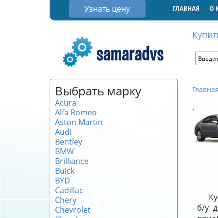
Узнать цену
ГЛАВНАЯ
О 
Купит
Выбрать марку
Главна
Acura
Alfa Romeo
Aston Martin
Audi
Bentley
BMW
Brilliance
Buick
BYD
Cadillac
Ку
Chery
б/у 
Chevrolet