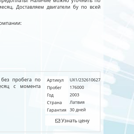
предоплаты! Наличие можно уточнить по
месяц. Доставляем двигатели бу по всей
компании:
 без пробега по
UX1/232610627
Артикул
есяц с момента
176000
Пробег
2003
Год
Латвия
Страна
30 дней
Гарантия
Узнать цену