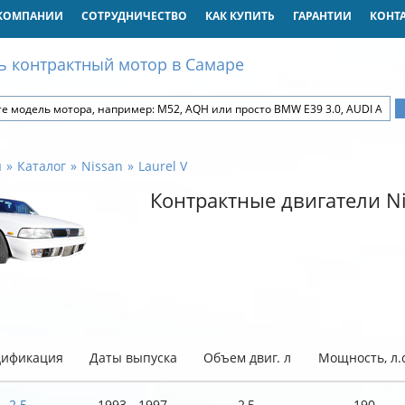
КОМПАНИИ
СОТРУДНИЧЕСТВО
КАК КУПИТЬ
ГАРАНТИИ
КОНТ
ь контрактный мотор в Самаре
я
Каталог
Nissan
Laurel V
Контрактные двигатели Ni
ификация
Даты выпуска
Объем двиг. л
Мощность, л.с
2.5
1993 - 1997
2,5
190