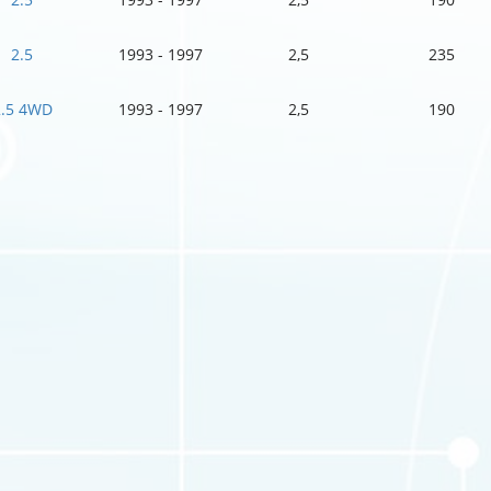
2.5
1993 - 1997
2,5
235
2.5 4WD
1993 - 1997
2,5
190