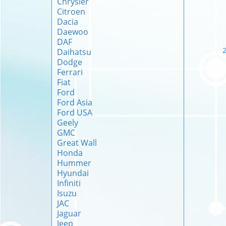
Chrysler
Citroen
Dacia
Daewoo
DAF
Daihatsu
Dodge
Ferrari
Fiat
Ford
Ford Asia
Ford USA
Geely
GMC
Great Wall
Honda
Hummer
Hyundai
Infiniti
Isuzu
JAC
Jaguar
Jeep