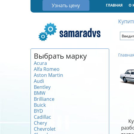
Узнать цену
ГЛАВНАЯ
О 
Купит
Выбрать марку
Главна
Acura
Alfa Romeo
Aston Martin
Audi
Bentley
BMW
Brilliance
Buick
BYD
Cadillac
Ку
Chery
разб
Chevrolet