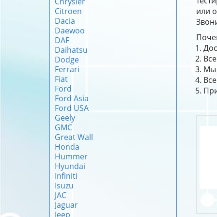
тест
Chrysler
Citroen
или о
Dacia
Звони
Daewoo
Почем
DAF
Дос
Daihatsu
Все
Dodge
Ferrari
Мы 
Fiat
Все
Ford
При
Ford Asia
Ford USA
Geely
GMC
Great Wall
Honda
Hummer
Hyundai
Infiniti
Isuzu
JAC
Jaguar
Jeep