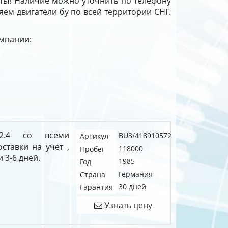
аты! Наличие можно уточнить по телефону
ляем двигатели бу по всей территории СНГ.
омпании:
 2.4 со всеми
BU3/418910572
Артикул
тавки на учет ,
118000
Пробег
 3-6 дней.
1985
Год
Германия
Страна
30 дней
Гарантия
Узнать цену