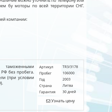
 Наличие можно уточнить по телефону или
ляем бу моторы по всей территории СНГ.
ашей компании:
с таможенными
TR3/3178
Артикул
 РФ без пробега.
106000
Пробег
ели (при условии
2003
Год
).
Литва
Страна
30 дней
Гарантия
Узнать цену