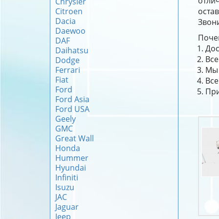
отлич
Chrysler
Citroen
оста
Dacia
Звони
Daewoo
Почем
DAF
Дос
Daihatsu
Все
Dodge
Ferrari
Мы 
Fiat
Все
Ford
При
Ford Asia
Ford USA
Geely
GMC
Great Wall
Honda
Hummer
Hyundai
Infiniti
Isuzu
JAC
Jaguar
Jeep