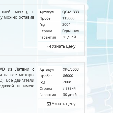
нтией месяц, с
QG4/1333
Артикул
у можно оставив
115000
Пробег
2004
Год
Германия
Страна
30 дней
Гарантия
Узнать цену
4WD из Латвии с
XK6/5003
Артикул
я на все моторы
86000
Пробег
О). Все двигатели
2008
Год
родажей и имею
Латвия
Страна
30 дней
Гарантия
Узнать цену