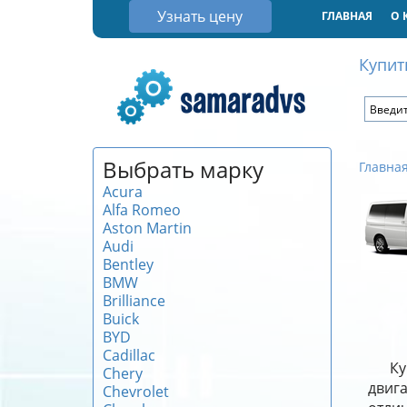
Узнать цену
ГЛАВНАЯ
О 
Купит
Выбрать марку
Главна
Acura
Alfa Romeo
Aston Martin
Audi
Bentley
BMW
Brilliance
Buick
BYD
Cadillac
Ку
Chery
двиг
Chevrolet