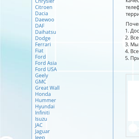
каче
Chrysler
Citroen
теле
Dacia
терри
Daewoo
Почем
DAF
Дос
Daihatsu
Все
Dodge
Ferrari
Мы 
Fiat
Все
Ford
При
Ford Asia
Ford USA
Geely
GMC
Great Wall
Honda
Hummer
Hyundai
Infiniti
Isuzu
JAC
Jaguar
Jeep