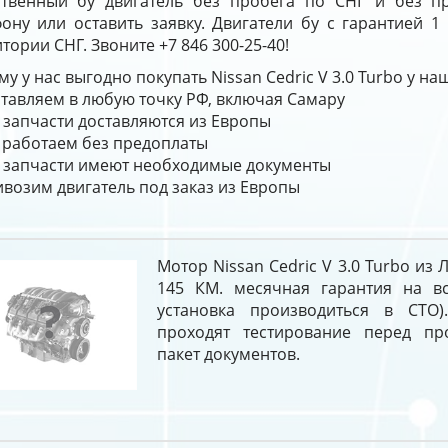
ственный бу двигатель без пробега по СНГ и без п
фону или оставить заявку. Двигатели бу с гарантией 1
тории СНГ. Звоните +7 846 300-25-40!
у у нас выгодно покупать Nissan Cedric V 3.0 Turbo у н
тавляем в любую точку РФ, включая Самару
 запчасти доставляются из Европы
работаем без предоплаты
 запчасти имеют необходимые документы
возим двигатель под заказ из Европы
Мотор Nissan Cedric V 3.0 Turbo из
145 КМ. месячная гарантия на в
установка производиться в СТО)
проходят тестирование перед п
пакет документов.