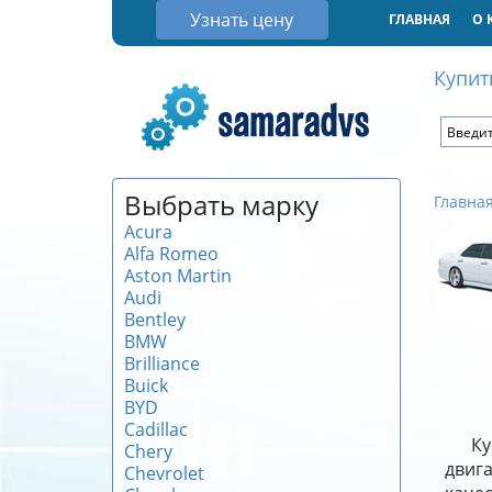
Узнать цену
ГЛАВНАЯ
О 
Купит
Выбрать марку
Главна
Acura
Alfa Romeo
Aston Martin
Audi
Bentley
BMW
Brilliance
Buick
BYD
Cadillac
Ку
Chery
двиг
Chevrolet