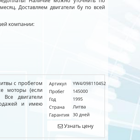
редоплаты! Наличие можно уточнить по
 месяц. Доставляем двигатели бу по всей
ашей компании:
 Литвы с пробегом
YW4/098110452
Артикул
се моторы (если
145000
Пробег
. Все двигатели
1995
Год
родажей и имею
Литва
Страна
30 дней
Гарантия
Узнать цену