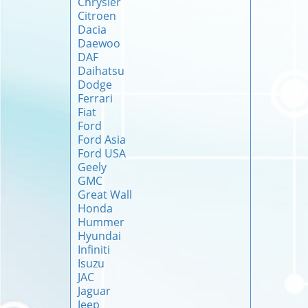
Chrysler
Citroen
Dacia
Daewoo
DAF
Daihatsu
Dodge
Ferrari
Fiat
Ford
Ford Asia
Ford USA
Geely
GMC
Great Wall
Honda
Hummer
Hyundai
Infiniti
Isuzu
JAC
Jaguar
Jeep