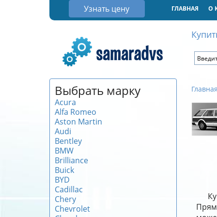
Узнать цену
ГЛАВНАЯ
О 
Купит
Выбрать марку
Главна
Acura
Alfa Romeo
Aston Martin
Audi
Bentley
BMW
Brilliance
Buick
BYD
Cadillac
Ку
Chery
Прямы
Chevrolet