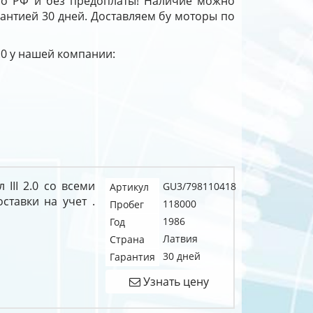
по РФ и без предоплаты! Наличие можно
арантией 30 дней. Доставляем бу моторы по
2.0 у нашей компании:
 III 2.0 со всеми
GU3/798110418
Артикул
тавки на учет .
118000
Пробег
1986
Год
Латвия
Страна
30 дней
Гарантия
Узнать цену