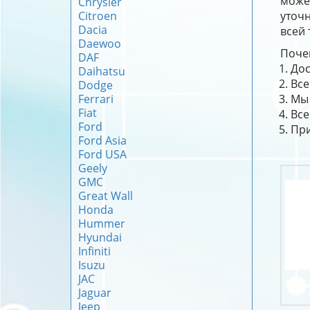
може
Chrysler
Citroen
уточн
Dacia
всей 
Daewoo
Почем
DAF
Дос
Daihatsu
Все
Dodge
Ferrari
Мы 
Fiat
Все
Ford
При
Ford Asia
Ford USA
Geely
GMC
Great Wall
Honda
Hummer
Hyundai
Infiniti
Isuzu
JAC
Jaguar
Jeep