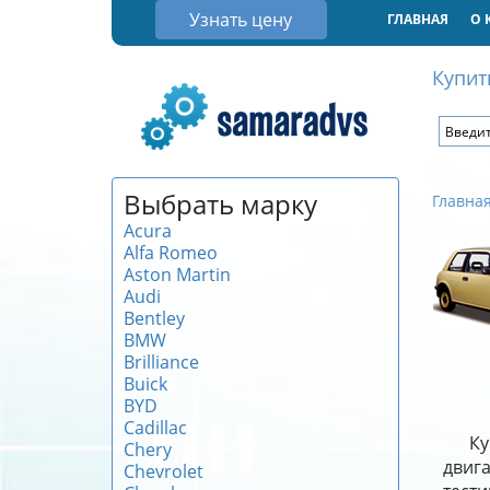
Узнать цену
ГЛАВНАЯ
О 
Купит
Выбрать марку
Главна
Acura
Alfa Romeo
Aston Martin
Audi
Bentley
BMW
Brilliance
Buick
BYD
Cadillac
Ку
Chery
двиг
Chevrolet