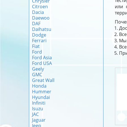
тест
Chrysler
Citroen
или 
Dacia
терри
Daewoo
Почем
DAF
Дос
Daihatsu
Все
Dodge
Ferrari
Мы 
Fiat
Все
Ford
При
Ford Asia
Ford USA
Geely
GMC
Great Wall
Honda
Hummer
Hyundai
Infiniti
Isuzu
JAC
Jaguar
Jeep