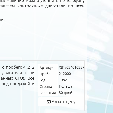
ты! Наличие можно уточнить по телефону
тавляем контрактные двигатели по всей
ии:
и с пробегом 212
XB1/034010357
Артикул
 двигатели (при
212000
Пробег
анных СТО). Все
1982
Год
перед продажей и
Польша
Страна
30 дней
Гарантия
Узнать цену