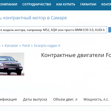
КОМПАНИИ
СОТРУДНИЧЕСТВО
КАК КУПИТЬ
ГАРАНТИИ
КОНТ
ь контрактный мотор в Самаре
я
Каталог
Ford
Scorpio седан II
Контрактные двигатели For
ификация
Даты выпуска
Объем двиг. л
Мощность, л.с.