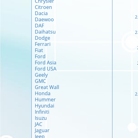
Chrysler
Citroen
Dacia
2
Daewoo
DAF
Daihatsu
2
Dodge
Ferrari
Fiat
Ford
Ford Asia
Ford USA
Geely
GMC
Great Wall
Honda
2
Hummer
Hyundai
Infiniti
Isuzu
JAC
Jaguar
Jeep