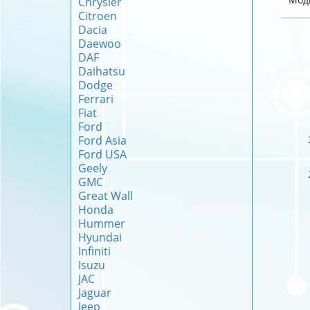
Chrysler
Citroen
Dacia
Daewoo
DAF
Daihatsu
Dodge
Ferrari
Fiat
Ford
Ford Asia
Ford USA
Geely
GMC
Great Wall
Honda
Hummer
Hyundai
Infiniti
Isuzu
JAC
Jaguar
Jeep