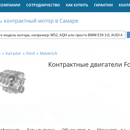
КОМПАНИИ
СОТРУДНИЧЕСТВО
КАК КУПИТЬ
ГАРАНТИИ
КОНТ
ь контрактный мотор в Самаре
я
Каталог
Ford
Maverick
Контрактные двигатели Fo
ификация
Даты выпуска
Объем двиг. л
Мощность, л.с.