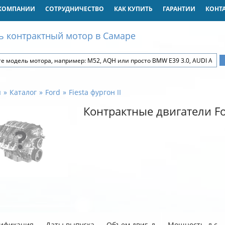
КОМПАНИИ
СОТРУДНИЧЕСТВО
КАК КУПИТЬ
ГАРАНТИИ
КОНТ
ь контрактный мотор в Самаре
я
Каталог
Ford
Fiesta фургон II
Контрактные двигатели For
ификация
Даты выпуска
Объем двиг. л
Мощность, л.с.