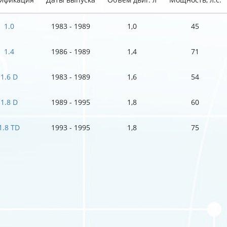
1.0
1983 - 1989
1,0
45
1.4
1986 - 1989
1,4
71
1.6 D
1983 - 1989
1,6
54
1.8 D
1989 - 1995
1,8
60
1.8 TD
1993 - 1995
1,8
75