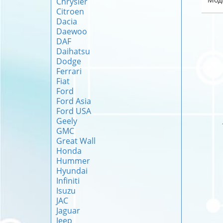
Chrysler
Citroen
Dacia
Daewoo
DAF
Daihatsu
Dodge
Ferrari
Fiat
Ford
Ford Asia
Ford USA
Geely
GMC
Great Wall
Honda
Hummer
Hyundai
Infiniti
Isuzu
JAC
Jaguar
Jeep