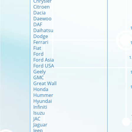
Chrysler
Citroen
Dacia
Daewoo
DAF
Daihatsu
Dodge
Ferrari
Fiat
Ford
1
Ford Asia
Ford USA
Geely
GMC
Great Wall
Honda
Hummer
Hyundai
Infiniti
Isuzu
JAC
Jaguar
Jeep