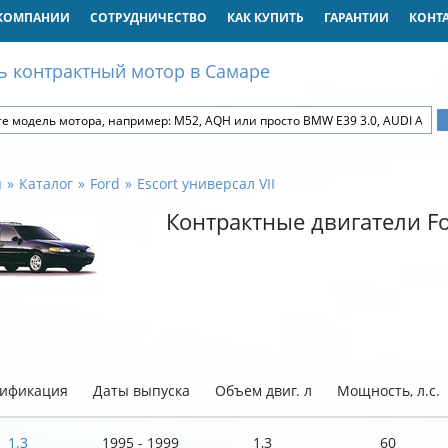
КОМПАНИИ
СОТРУДНИЧЕСТВО
КАК КУПИТЬ
ГАРАНТИИ
КОНТ
ь контрактный мотор в Самаре
я
Каталог
Ford
Escort универсал VII
Контрактные двигатели For
ификация
Даты выпуска
Объем двиг. л
Мощность, л.с.
1.3
1995 - 1999
1,3
60